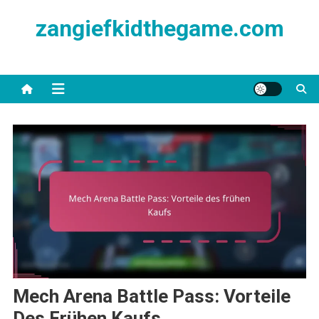
Skip
zangiefkidthegame.com
to
content
Mech Arena Battle Pass: Vorteile
Des Frühen Kaufs