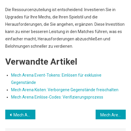
Die Ressourcenzuteilung ist entscheidend. Investieren Sie in
Upgrades für Ihre Mechs, die Ihren Spielstil und die
Herausforderungen, die Sie angehen, ergänzen. Diese Investition
kann zu einer besseren Leistung in den Matches führen, was es
einfacher macht, Herausforderungen abzuschließen und
Belohnungen schneller zu verdienen.
Verwandte Artikel
Mech Arena Event-Tokens: Einlösen für exklusive
Gegenstände
Mech Arena Kisten: Verborgene Gegenstände freischalten
Mech Arena Einlöse-Codes: Verifizierungsprozess
Post
Mech Arena Kisten: Saisonale Events und Sonderangebote
Mech Arena Battle Pass: Exklusive Events für Abonnenten
navigation