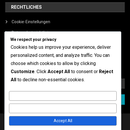
RECHTLICHES
Cookie-Einstellungen
Datenschutzrichtlinie
We respect your privacy
Allgemeine Geschäftsbedingungen
Cookies help us improve your experience, deliver
Über
personalized content, and analyze traffic. You can
choose which cookies to allow by clicking
Kontakt aufnehmen
Customize
. Click
Accept All
to consent or
Reject
All
to decline non-essential cookies.
SUCHE
Customize
Search
for:
Reject All
|
Theme: News Portal by
Mystery Themes
.
Accept All
Cookie-Einstellungen
Datenschutzrichtlinie