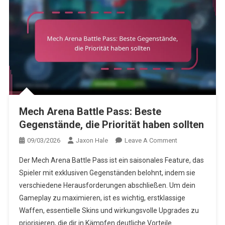
Mech Arena Battle Pass: Beste
Gegenstände, die Priorität haben sollten
On
09/03/2026
Jaxon Hale
Leave A Comment
Mech
Der Mech Arena Battle Pass ist ein saisonales Feature, das
Arena
Spieler mit exklusiven Gegenständen belohnt, indem sie
Battle
verschiedene Herausforderungen abschließen. Um dein
Pass:
Gameplay zu maximieren, ist es wichtig, erstklassige
Beste
Gegenstände,
Waffen, essentielle Skins und wirkungsvolle Upgrades zu
Die
priorisieren, die dir in Kämpfen deutliche Vorteile