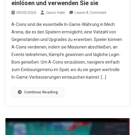
einlösen und verwenden Sie sie
On
09/03/2026
Jaxon Hale
Leave A Comment
Mech
A-Coins sind die essentielle In-Game-Währung in Mech
Arena
Arena, die es den Spielern ermöglicht, eine Vielzahl von
A-
Gegenständen und Upgrades zu erwerben. Spieler können
Coins:
A-Coins verdienen, indem sie Missionen abschließen, an
So
Verdienen,
Events teilnehmen, Kämpfe gewinnen und tägliche Login-
Einlösen
Boni genießen. Um A-Coins einzulösen, navigiere einfach
Und
zum Einlösungsmenü im Spiel, wo du sie gegen wertvolle
Verwenden
In-Game-Verbesserungen eintauschen kannst. […]
Sie
Sie
Continue Reading