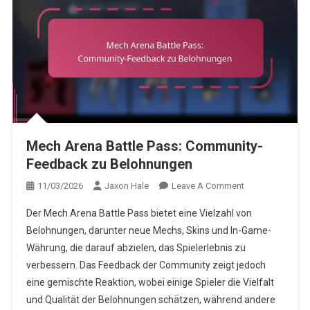
Mech Arena Battle Pass: Community-
Feedback zu Belohnungen
On
11/03/2026
Jaxon Hale
Leave A Comment
Mech
Der Mech Arena Battle Pass bietet eine Vielzahl von
Arena
Belohnungen, darunter neue Mechs, Skins und In-Game-
Battle
Währung, die darauf abzielen, das Spielerlebnis zu
Pass:
verbessern. Das Feedback der Community zeigt jedoch
Community-
Feedback
eine gemischte Reaktion, wobei einige Spieler die Vielfalt
Zu
und Qualität der Belohnungen schätzen, während andere