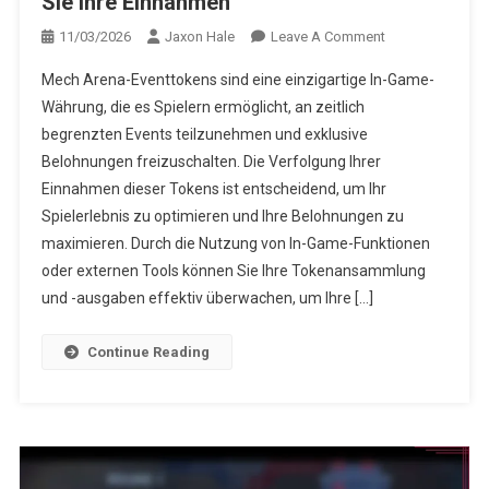
Sie Ihre Einnahmen
On
11/03/2026
Jaxon Hale
Leave A Comment
Mech
Mech Arena-Eventtokens sind eine einzigartige In-Game-
Arena
Währung, die es Spielern ermöglicht, an zeitlich
Event-
begrenzten Events teilzunehmen und exklusive
Tokens:
Belohnungen freizuschalten. Die Verfolgung Ihrer
Verfolgen
Sie
Einnahmen dieser Tokens ist entscheidend, um Ihr
Ihre
Spielerlebnis zu optimieren und Ihre Belohnungen zu
Einnahmen
maximieren. Durch die Nutzung von In-Game-Funktionen
oder externen Tools können Sie Ihre Tokenansammlung
und -ausgaben effektiv überwachen, um Ihre […]
Continue Reading