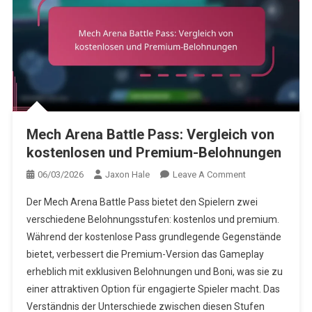
Mech Arena Battle Pass: Vergleich von
kostenlosen und Premium-Belohnungen
On
06/03/2026
Jaxon Hale
Leave A Comment
Mech
Der Mech Arena Battle Pass bietet den Spielern zwei
Arena
verschiedene Belohnungsstufen: kostenlos und premium.
Battle
Während der kostenlose Pass grundlegende Gegenstände
Pass:
bietet, verbessert die Premium-Version das Gameplay
Vergleich
Von
erheblich mit exklusiven Belohnungen und Boni, was sie zu
Kostenlosen
einer attraktiven Option für engagierte Spieler macht. Das
Und
Verständnis der Unterschiede zwischen diesen Stufen