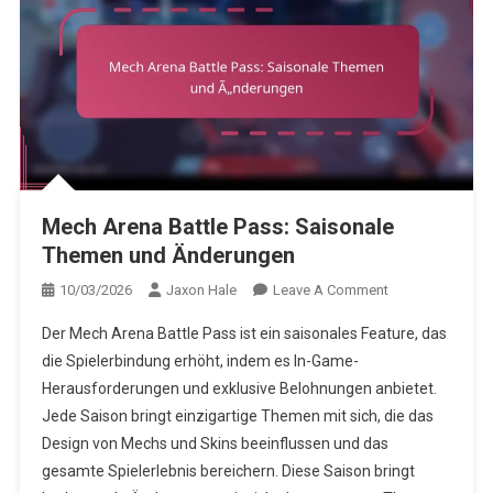
Mech Arena Battle Pass: Saisonale
Themen und Änderungen
On
10/03/2026
Jaxon Hale
Leave A Comment
Mech
Der Mech Arena Battle Pass ist ein saisonales Feature, das
Arena
die Spielerbindung erhöht, indem es In-Game-
Battle
Herausforderungen und exklusive Belohnungen anbietet.
Pass:
Jede Saison bringt einzigartige Themen mit sich, die das
Saisonale
Themen
Design von Mechs und Skins beeinflussen und das
Und
gesamte Spielerlebnis bereichern. Diese Saison bringt
Änderungen