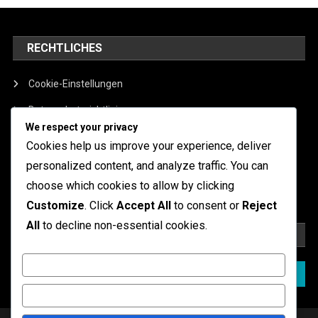
RECHTLICHES
Cookie-Einstellungen
Datenschutzrichtlinie
We respect your privacy
Allgemeine Geschäftsbedingungen
Cookies help us improve your experience, deliver
Über
personalized content, and analyze traffic. You can
choose which cookies to allow by clicking
Kontakt aufnehmen
Customize
. Click
Accept All
to consent or
Reject
All
to decline non-essential cookies.
SUCHE
Customize
Search
for:
Reject All