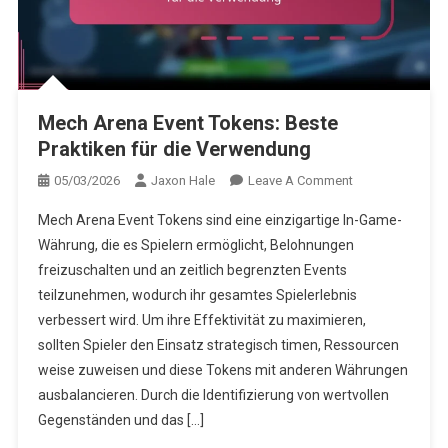
Mech Arena Event Tokens: Beste
Praktiken für die Verwendung
On
05/03/2026
Jaxon Hale
Leave A Comment
Mech
Mech Arena Event Tokens sind eine einzigartige In-Game-
Arena
Währung, die es Spielern ermöglicht, Belohnungen
Event
freizuschalten und an zeitlich begrenzten Events
Tokens:
teilzunehmen, wodurch ihr gesamtes Spielerlebnis
Beste
Praktiken
verbessert wird. Um ihre Effektivität zu maximieren,
Für
sollten Spieler den Einsatz strategisch timen, Ressourcen
Die
weise zuweisen und diese Tokens mit anderen Währungen
Verwendung
ausbalancieren. Durch die Identifizierung von wertvollen
Gegenständen und das […]