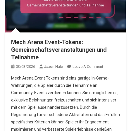
Mech Arena Event-Tokens:
Gemeinschaftsveranstaltungen und
Teilnahme
On
03/03/2026
Jaxon Hale
Leave A Comment
Mech
Mech Arena Event Tokens sind einzigartige In-Game-
Arena
Währungen, die Spieler durch die Teilnahme an
Event-
Community-Events verdienen können. Sie ermöglichen es,
Tokens:
exklusive Belohnungen freizuschalten und sich intensiver
Gemeinschaftsv
Und
mit dem Spiel auseinanderzusetzen. Durch die
Teilnahme
Registrierung für verschiedene Aktivitäten und das Erfüllen
spezifischer Kriterien können Spieler ihr Engagement
maximieren und verbesserte Spielerlebnisse genießen.