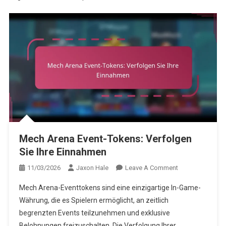
Mech Arena Event-Tokens: Verfolgen
Sie Ihre Einnahmen
On
11/03/2026
Jaxon Hale
Leave A Comment
Mech
Mech Arena-Eventtokens sind eine einzigartige In-Game-
Arena
Währung, die es Spielern ermöglicht, an zeitlich
Event-
begrenzten Events teilzunehmen und exklusive
Tokens:
Belohnungen freizuschalten. Die Verfolgung Ihrer
Verfolgen