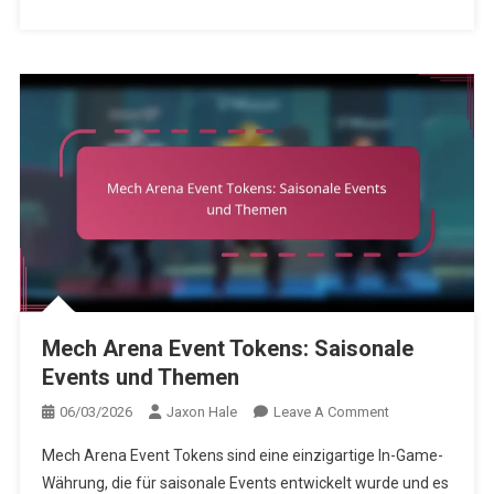
Mech Arena Event Tokens: Saisonale
Events und Themen
On
06/03/2026
Jaxon Hale
Leave A Comment
Mech
Mech Arena Event Tokens sind eine einzigartige In-Game-
Arena
Währung, die für saisonale Events entwickelt wurde und es
Event