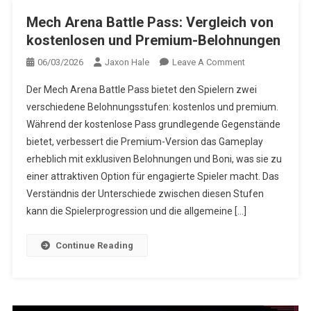
Mech Arena Battle Pass: Vergleich von
kostenlosen und Premium-Belohnungen
On
06/03/2026
Jaxon Hale
Leave A Comment
Mech
Der Mech Arena Battle Pass bietet den Spielern zwei
Arena
verschiedene Belohnungsstufen: kostenlos und premium.
Battle
Während der kostenlose Pass grundlegende Gegenstände
Pass:
bietet, verbessert die Premium-Version das Gameplay
Vergleich
Von
erheblich mit exklusiven Belohnungen und Boni, was sie zu
Kostenlosen
einer attraktiven Option für engagierte Spieler macht. Das
Und
Verständnis der Unterschiede zwischen diesen Stufen
Premium-
kann die Spielerprogression und die allgemeine […]
Belohnungen
Continue Reading