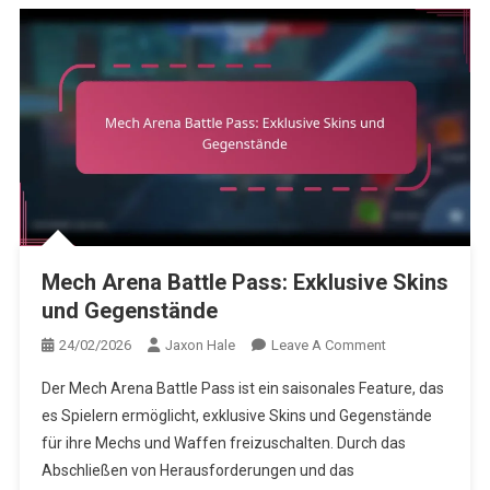
Mech Arena Battle Pass: Exklusive Skins
und Gegenstände
On
24/02/2026
Jaxon Hale
Leave A Comment
Mech
Der Mech Arena Battle Pass ist ein saisonales Feature, das
Arena
es Spielern ermöglicht, exklusive Skins und Gegenstände
Battle
für ihre Mechs und Waffen freizuschalten. Durch das
Pass:
Abschließen von Herausforderungen und das
Exklusive