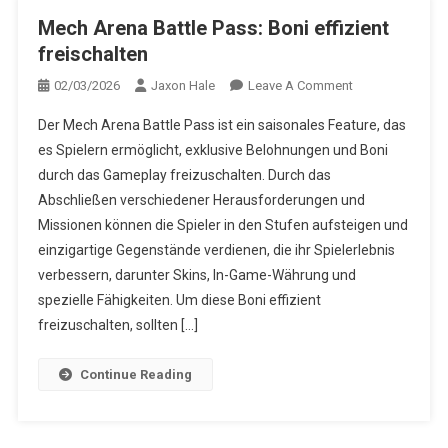
Mech Arena Battle Pass: Boni effizient
freischalten
On
02/03/2026
Jaxon Hale
Leave A Comment
Mech
Der Mech Arena Battle Pass ist ein saisonales Feature, das
Arena
es Spielern ermöglicht, exklusive Belohnungen und Boni
Battle
durch das Gameplay freizuschalten. Durch das
Pass:
Abschließen verschiedener Herausforderungen und
Boni
Effizient
Missionen können die Spieler in den Stufen aufsteigen und
Freischalten
einzigartige Gegenstände verdienen, die ihr Spielerlebnis
verbessern, darunter Skins, In-Game-Währung und
spezielle Fähigkeiten. Um diese Boni effizient
freizuschalten, sollten […]
Continue Reading