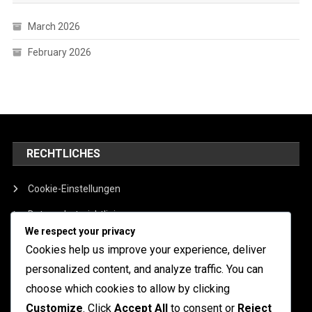
March 2026
February 2026
RECHTLICHES
Cookie-Einstellungen
Datenschutzrichtlinie
We respect your privacy
Allgemeine Geschäftsbedingungen
Cookies help us improve your experience, deliver
Über
personalized content, and analyze traffic. You can
choose which cookies to allow by clicking
Kontakt aufnehmen
Customize
. Click
Accept All
to consent or
Reject