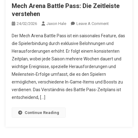
Mech Arena Battle Pass: Die Zeitleiste
verstehen
On
24/02/2026
Jaxon Hale
Leave A Comment
Mech
Der Mech Arena Battle Pass ist ein saisonales Feature, das
Arena
die Spielerbindung durch exklusive Belohnungen und
Battle
Herausforderungen erhöht. Er folgt einem konsistenten
Pass:
Zeitplan, wobei jede Saison mehrere Wochen dauert und
Die
Zeitleiste
wichtige Ereignisse, spezielle Herausforderungen und
Verstehen
Meilenstein-Erfolge umfasst, die es den Spielern
ermöglichen, verschiedene In-Game-Items und Boosts zu
verdienen. Das Verständnis des Battle Pass-Zeitplans ist
entscheidend, […]
Continue Reading