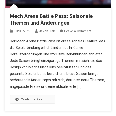
Mech Arena Battle Pass: Saisonale
Themen und Änderungen
On
10/03/2026
Jaxon Hale
Leave A Comment
Mech
Der Mech Arena Battle Pass ist ein saisonales Feature, das
Arena
die Spielerbindung erhöht, indem es In-Game-
Battle
Herausforderungen und exklusive Belohnungen anbietet.
Pass:
Jede Saison bringt einzigartige Themen mit sich, die das
Saisonale
Themen
Design von Mechs und Skins beeinflussen und das
Und
gesamte Spielerlebnis bereichern. Diese Saison bringt
Änderungen
bedeutende Änderungen mit sich, darunter neue Themen,
angepasste Preise und eine aktualisierte […]
Continue Reading