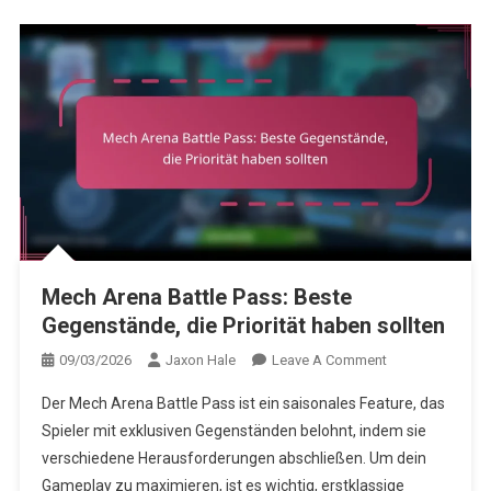
Mech Arena Battle Pass: Beste
Gegenstände, die Priorität haben sollten
On
09/03/2026
Jaxon Hale
Leave A Comment
Mech
Der Mech Arena Battle Pass ist ein saisonales Feature, das
Arena
Spieler mit exklusiven Gegenständen belohnt, indem sie
Battle
verschiedene Herausforderungen abschließen. Um dein
Pass:
Gameplay zu maximieren, ist es wichtig, erstklassige
Beste